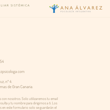
ILIAR SISTÉMICA
 54
zpsicologa.com
uz, nº 4.
lmas de Gran Canaria.
s con nosotros. Solo utilizaremos tu email
sulta y tu nombre para dirigirnos a ti. Los
 en este formulario solo se guardarán el