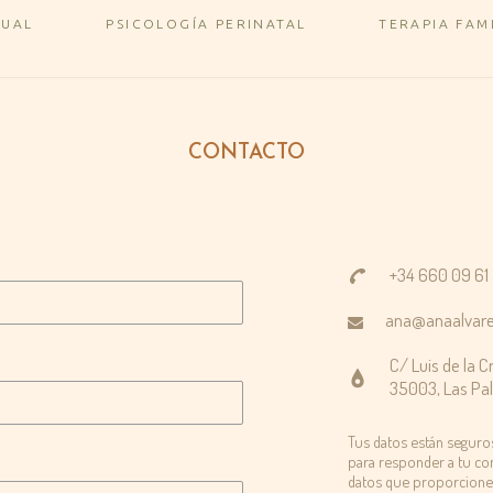
DUAL
PSICOLOGÍA PERINATAL
TERAPIA FAM
CONTACTO
+34 660 09 61
ana@anaalvare
C/ Luis de la Cr
35003, Las Pa
Tus datos están seguro
para responder a tu con
datos que proporciones