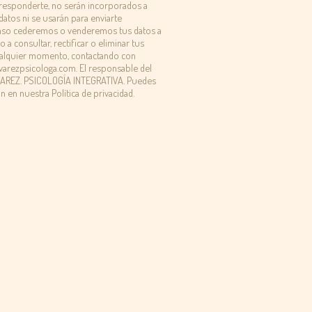
responderte, no serán incorporados a
datos ni se usarán para enviarte
caso cederemos o venderemos tus datos a
 a consultar, rectificar o eliminar tus
ualquier momento, contactando con
arezpsicologa.com. El responsable del
VAREZ. PSICOLOGÍA INTEGRATIVA. Puedes
n en nuestra Política de privacidad.