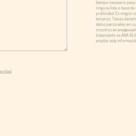
tiempo necesario para 
ninguna lista o base de 
publicidad. En ningún 
terceros. Tienes derecho
datos personales en c
nosotros en ana@anaalv
tratamiento es ÁNA ÁL
ampliar esta informació
vacidad